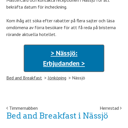
MasterCard och kontakta receptionen i Nässjö för att
bekräfta datum för incheckning.
Kom ihåg att söka efter rabatter på flera sajter och läsa
omdömena av förra besökare för att få reda på bristerna
rörande aktuella hotellet.
> Nässjö:
Erbjudanden >
Bed and Breakfast
Jönköping
Nässjö
Post navigation
Timmernabben
Herrestad
Bed and Breakfast i Nässjö