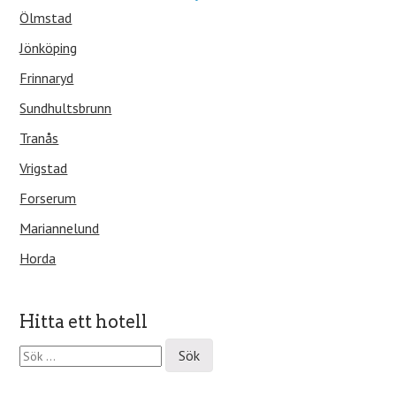
Ölmstad
Jönköping
Frinnaryd
Sundhultsbrunn
Tranås
Vrigstad
Forserum
Mariannelund
Horda
Hitta ett hotell
S
ö
k