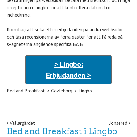
beställningen på webbsidan, betala med kreditkort och ringa
receptionen i Lingbo för att kontrollera datum för
incheckning.
Kom ihåg att söka efter erbjudanden på andra webbsidor
och läsa recensionerna av förra gäster för att få reda på
svagheterna angående specifika B&B.
> Lingbo:
Erbjudanden >
Bed and Breakfast
Gävleborg
Lingbo
Post navigation
Vallargärdet
Jonsered
Bed and Breakfast i Lingbo