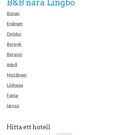
B&B nära Lingbo
Bönan
Enånger
Delsbo
Bergvik
Bergsjö
Arbrå
Njutånger
Lillhaga
Färila
Järvsö
Hitta ett hotell