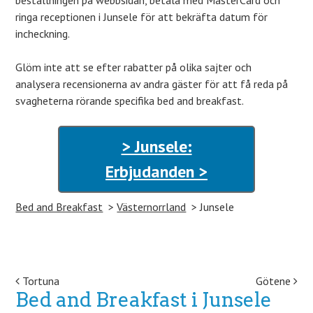
beställningen på webbsidan, betala med MasterCard och
ringa receptionen i Junsele för att bekräfta datum för
incheckning.
Glöm inte att se efter rabatter på olika sajter och
analysera recensionerna av andra gäster för att få reda på
svagheterna rörande specifika bed and breakfast.
> Junsele:
Erbjudanden >
Bed and Breakfast
Västernorrland
Junsele
Post navigation
Tortuna
Götene
Bed and Breakfast i Junsele