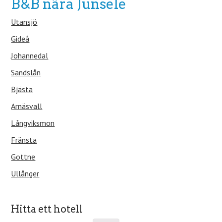
B&B nära Junsele
Utansjö
Gideå
Johannedal
Sandslån
Bjästa
Arnäsvall
Långviksmon
Fränsta
Gottne
Ullånger
Hitta ett hotell