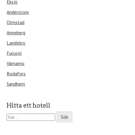
Eksjö
Anderstorp
Ölmstad
Anneberg
Landsbro
Furusjö
Värnamo
Bodafors
Sandhem
Hitta ett hotell
S
ö
k
e