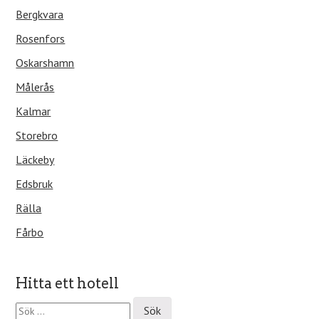
Bergkvara
Rosenfors
Oskarshamn
Målerås
Kalmar
Storebro
Läckeby
Edsbruk
Rälla
Fårbo
Hitta ett hotell
S