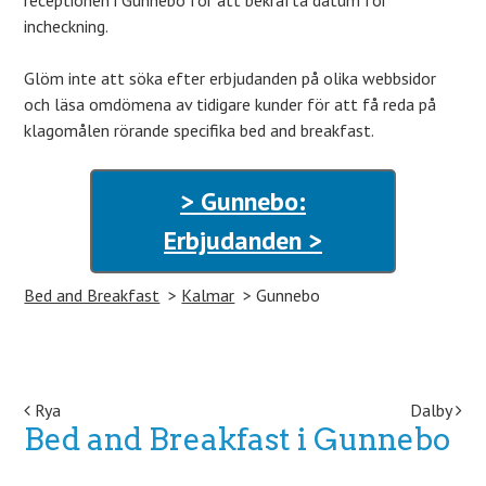
receptionen i Gunnebo för att bekräfta datum för
incheckning.
Glöm inte att söka efter erbjudanden på olika webbsidor
och läsa omdömena av tidigare kunder för att få reda på
klagomålen rörande specifika bed and breakfast.
> Gunnebo:
Erbjudanden >
Bed and Breakfast
Kalmar
Gunnebo
Post navigation
Rya
Dalby
Bed and Breakfast i Gunnebo