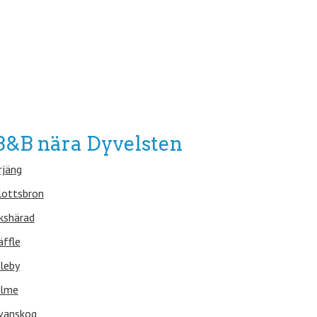
B&B nära Dyvelsten
rjäng
lottsbron
kshärad
äffle
leby
lme
vanskog