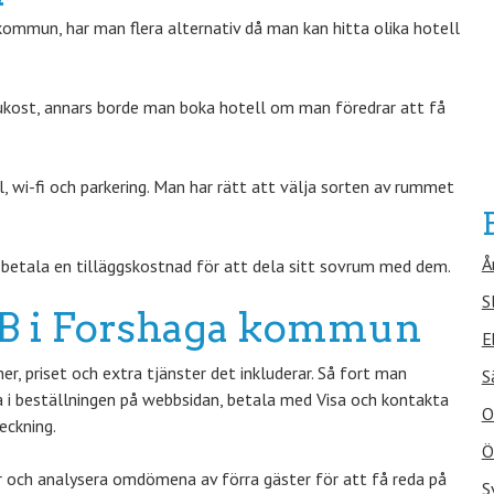
ommun, har man flera alternativ då man kan hitta olika hotell
rukost, annars borde man boka hotell om man föredrar att få
 wi-fi och parkering. Man har rätt att välja sorten av rummet
Å
betala en tilläggskostnad för att dela sitt sovrum med dem.
S
B&B i Forshaga kommun
E
, priset och extra tjänster det inkluderar. Så fort man
S
a i beställningen på webbsidan, betala med Visa och kontakta
O
eckning.
Ö
r och analysera omdömena av förra gäster för att få reda på
S