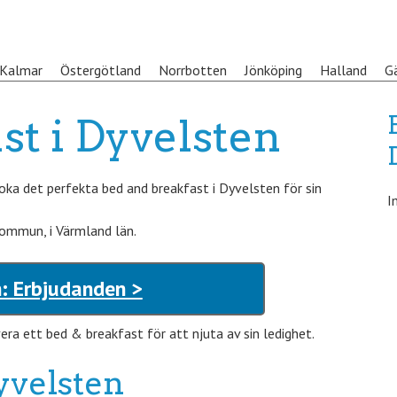
Kalmar
Östergötland
Norrbotten
Jönköping
Halland
G
st i Dyvelsten
ka det perfekta bed and breakfast i Dyvelsten för sin
I
kommun, i Värmland län.
: Erbjudanden >
ra ett bed & breakfast för att njuta av sin ledighet.
yvelsten