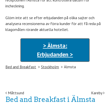
receptionen i Älmsta för att kontrollera datum för
incheckning.
Glöm inte att se efter erbjudanden på olika sajter och
analysera recensionerna av förra kunder för att få reda på
klagomålen rörande aktuella hotellet.
> Älmsta:
Erbjudanden >
Bed and Breakfast
Stockholm
Älmsta
Post navigation
Måttsund
Kareby
Bed and Breakfast i Älmsta